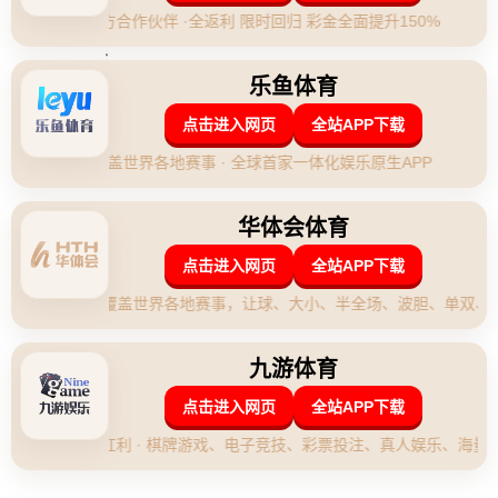
时间：2026-08-08 05:00:41
**大马羽球超级1000赛**再度引发了全球羽毛球迷的关注。在这场备
受期待的赛事中，德查波凭借出色的表现，与新搭档共同爆冷击败了
中国的2号种子组合。这场比赛不仅给观众带来了惊喜，也为德查波
和他的搭档创造了新的机会，努力实现更高的荣誉。
**德查波的挑战与机遇**
作为一名备受瞩目的羽毛球运动员，德查波一直以**出色的技术**和
**刻苦的训练**受到赞誉。然而，在这次超级1000赛上，他面临着与
新搭档合作的挑战。每一个新的组合都需要经历磨合的过程，然而这
一过程有时会成为他们面对强大对手时的绊脚石。
在与中国2号种子组合的较量中，德查波和搭档以**流畅的配合**和
**精准的战术**出其不意地击败对手。他们不仅在力量上较量，更多
的是在意志力和策略上的较量。对于德查波和他的新搭档来说，这场
比赛的胜利不仅是战术的成功，更是对他们新伙伴关系的验证。