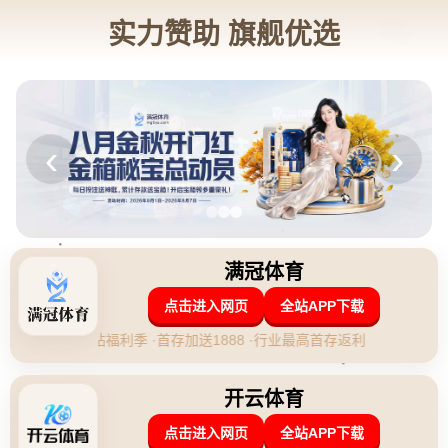
NEWS
分类
新闻中心
活塞负尼克斯惨遭16连败 森林狼力克爵士3连胜