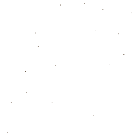
要任务。
**学习国际经验以提升管理能力**
为了更好地应对这一挑战，国足可以借鉴其他国家队的经验。例如，
在西班牙队的培训中，心理素质的提升占据了重要位置。教练团队不
仅关注球员的技术与体能，心理辅导也是日常训练的重要组成部分。