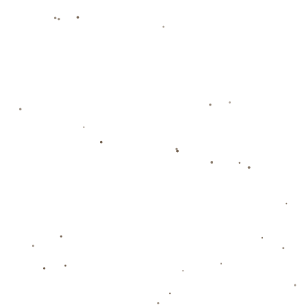
总之，沙特确实提供了一个新兴且充满机遇的裁判市场。然而，在面
对高额收入诱惑的同时，裁判们必须保持谨慎，权衡解释薪资及职业
发展之间的关系，避免因一时意动而对其职业生涯造成不可逆转的影
响。**智慧的决策，是成功职业道路上的一块基石。**