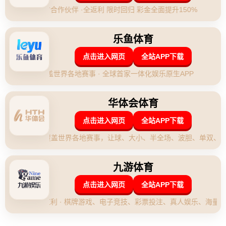
时间：2026-08-10 05:00:40
**前言：**
在国际足坛中，球员的表现往往是人们讨论的焦点。然而，近期关于
日本球员久保建英在西班牙的遭遇则引发了更多关于种族歧视的话
题。西班牙网友对于久保的遭遇进行了热议，而事件背后的种族问题
成为了关注的重点。**在这样的背景下，瓦伦西亚俱乐部也被卷入了
这场争论**，与维尼修斯此前的遭遇相似，这也让人们更加关注足球
界的种族歧视问题。
**种族歧视在足球界的阴影**