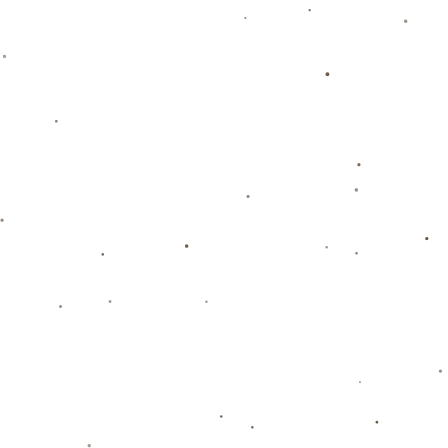
**瓦伦西亚俱乐部的责任**