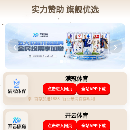
NEWS
分类
新闻中心
欧冠5连胜！米兰1-0赫罗纳升第6 莱奥制胜米兰末.